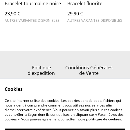
Bracelet tourmaline noire
Bracelet fluorite
23,90 €
29,90 €
AUTRES VARIANTES DISPONIBLES
AUTRES VARIANTES DISPONIBLES
Politique
Conditions Générales
d'expédition
de Vente
Politique de
Cookies
confidentialité
Politique de cookies
Ce site Internet utilise des cookies. Les cookies sont de petits fichiers qui
Nous contacter
nous aident à comprendre comment vous utilisez nos services afin
d'améliorer votre expérience. Vous pouvez en savoir plus sur ces cookies
et contrôler la façon dont ils sont utilisés en cliquant sur « Paramètres des
cookies ». Vous pouvez également consulter notre
politique de cookies
.