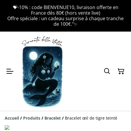
💝-10% : code BIENVENUE10, livraison offerte en
France dès 80€ (hors vente live)
Offre spéciale : un cadeau surprise à chaque tranche
de 100€."✨
Accueil
/
Produits
/
Bracelet
/
Bracelet œil de tigre teinté