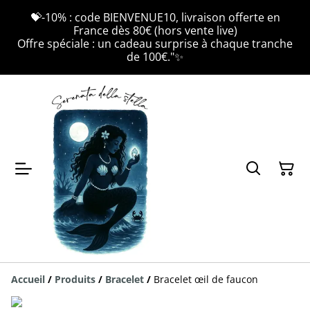
💝-10% : code BIENVENUE10, livraison offerte en
France dès 80€ (hors vente live)
Offre spéciale : un cadeau surprise à chaque tranche
de 100€."✨
Accueil
/
Produits
/
Bracelet
/
Bracelet œil de faucon