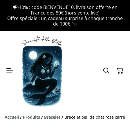
💝-10% : code BIENVENUE10, livraison offerte en
France dès 80€ (hors vente live)
Offre spéciale : un cadeau surprise à chaque tranche
de 100€."✨
Accueil
/
Produits
/
Bracelet
/
Bracelet oeil de chat rose carré