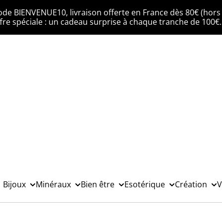
ode BIENVENUE10, livraison offerte en France dès 80€ (hors 
fre spéciale : un cadeau surprise à chaque tranche de 100€
Bijoux
Minéraux
Bien être
Esotérique
Création
V