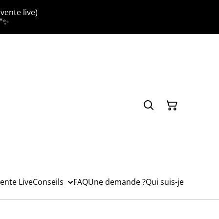
vente live)
."✨
ente Live
Conseils
FAQ
Une demande ?
Qui suis-je