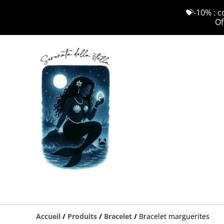
💝-10% : c
Of
Accueil
/
Produits
/
Bracelet
/
Bracelet marguerites