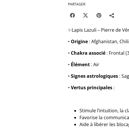
PARTAGER
✨Lapis Lazuli – Pierre de Vér
•
Origine
: Afghanistan, Chili
•
Chakra associé
: Frontal (
•
Élément
: Air
•
Signes astrologiques
: Sag
•
Vertus principales
:
Stimule l’intuition, la 
Favorise la communicat
Aide à libérer les blo