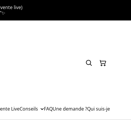
vente live)
."✨
ente Live
Conseils
FAQ
Une demande ?
Qui suis-je