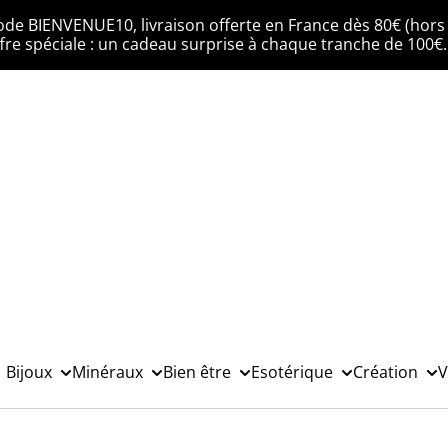
ode BIENVENUE10, livraison offerte en France dès 80€ (hors 
fre spéciale : un cadeau surprise à chaque tranche de 100€
Bijoux
Minéraux
Bien être
Esotérique
Création
V