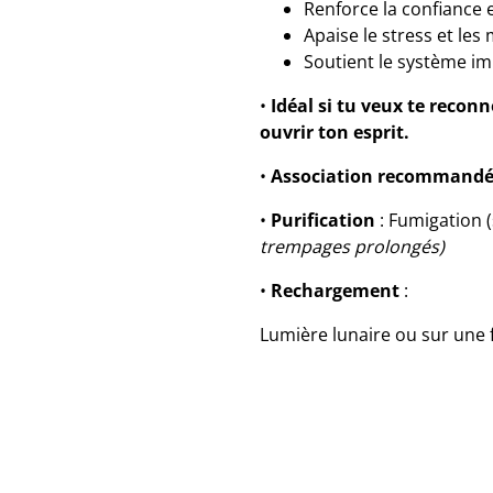
Renforce la confiance e
Apaise le stress et les
Soutient le système im
•
Idéal si tu veux te reconn
ouvrir ton esprit.
•
Association recommand
•
Purification
: Fumigation 
trempages prolongés)
•
Rechargement
:
Lumière lunaire ou sur une f