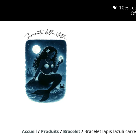
💝-10% : c
Of
Accueil
/
Produits
/
Bracelet
/
Bracelet lapis lazuli carré