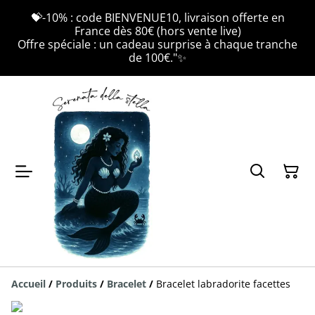
💝-10% : code BIENVENUE10, livraison offerte en
France dès 80€ (hors vente live)
Offre spéciale : un cadeau surprise à chaque tranche
de 100€."✨
Accueil
/
Produits
/
Bracelet
/
Bracelet labradorite facettes