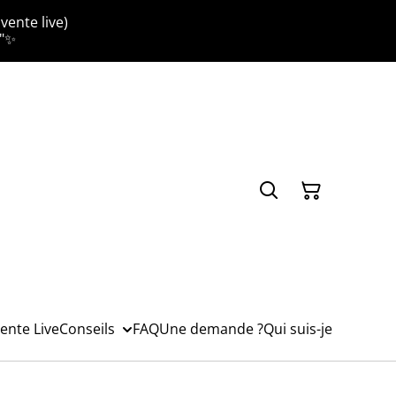
vente live)
."✨
ente Live
Conseils
FAQ
Une demande ?
Qui suis-je