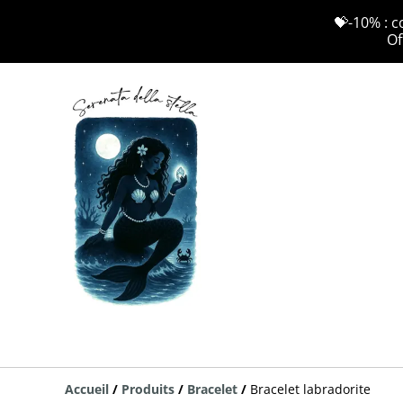
💝-10% : c
Of
Accueil
/
Produits
/
Bracelet
/
Bracelet labradorite