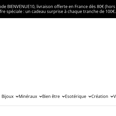
ode BIENVENUE10, livraison offerte en France dès 80€ (hors 
fre spéciale : un cadeau surprise à chaque tranche de 100€
Bijoux
Minéraux
Bien être
Esotérique
Création
V