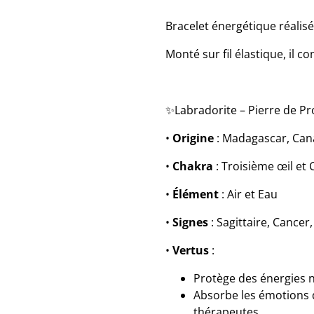
Bracelet énergétique réalis
Monté sur fil élastique, il 
✨Labradorite – Pierre de Pro
•
Origine
: Madagascar, Cana
•
Chakra
: Troisième œil et
•
Élément
: Air et Eau
•
Signes
: Sagittaire, Cancer
•
Vertus
:
Protège des énergies 
Absorbe les émotions d
thérapeutes