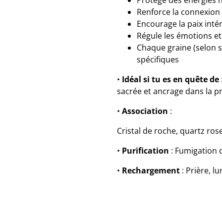
Protège des énergies né
Renforce la connexion s
Encourage la paix inté
Régule les émotions et 
Chaque graine (selon 
spécifiques
•
Idéal si tu es en quête de
sacrée et ancrage dans la p
•
Association
:
Cristal de roche, quartz rose
•
Purification
: Fumigation 
•
Rechargement
: Prière, l