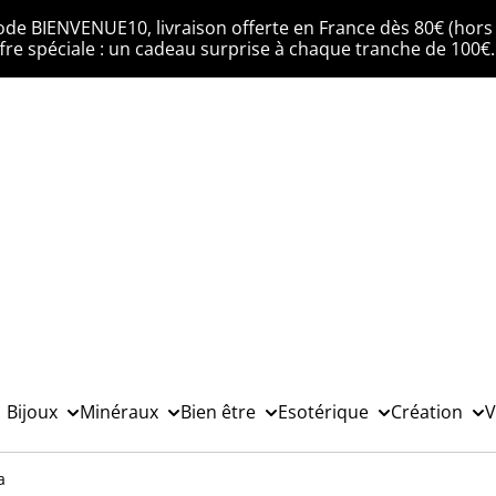
ode BIENVENUE10, livraison offerte en France dès 80€ (hors 
fre spéciale : un cadeau surprise à chaque tranche de 100€
Bijoux
Minéraux
Bien être
Esotérique
Création
V
a