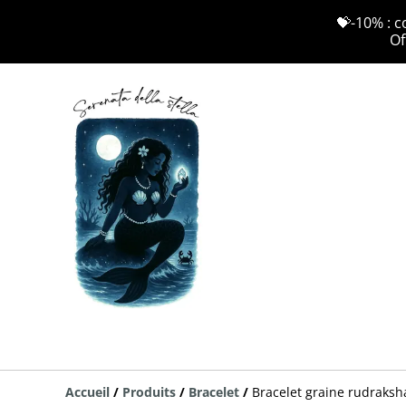
💝-10% : c
Of
Accueil
/
Produits
/
Bracelet
/
Bracelet graine rudraksh