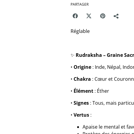
PARTAGER
Réglable
✨
Rudraksha – Graine Sacr
•
Origine
: Inde, Népal, Indo
•
Chakra
: Cœur et Couronn
•
Élément
: Éther
•
Signes
: Tous, mais particu
•
Vertus
:
Apaise le mental et fa