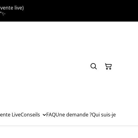
vente live)
."✨
ente Live
Conseils
FAQ
Une demande ?
Qui suis-je