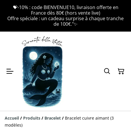
💝-10% : code BIENVENUE10, livraison offerte en
France dès 80€ (hors vente live)
Offre spéciale : un cadeau surprise à chaque tranche
de 100€."✨
Accueil
/
Produits
/
Bracelet
/
Bracelet cuivre aimant (3
modèles)