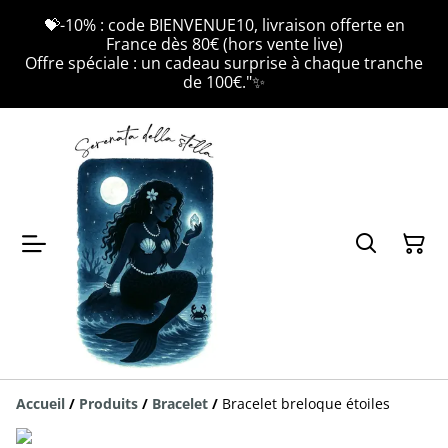
💝-10% : code BIENVENUE10, livraison offerte en
France dès 80€ (hors vente live)
Offre spéciale : un cadeau surprise à chaque tranche
de 100€."✨
Accueil
/
Produits
/
Bracelet
/
Bracelet breloque étoiles