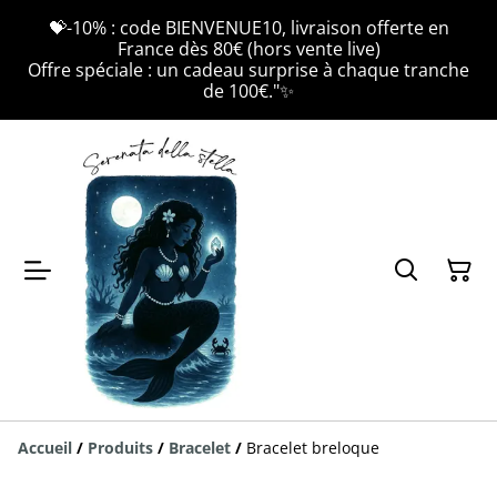
💝-10% : code BIENVENUE10, livraison offerte en
France dès 80€ (hors vente live)
Offre spéciale : un cadeau surprise à chaque tranche
de 100€."✨
Accueil
/
Produits
/
Bracelet
/
Bracelet breloque