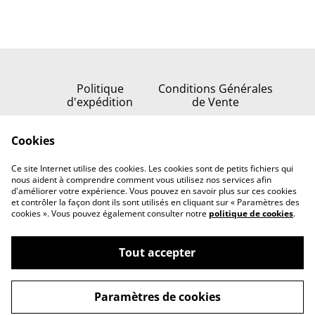
Politique
Conditions Générales
d'expédition
de Vente
Politique de
Cookies
confidentialité
Politique de cookies
Ce site Internet utilise des cookies. Les cookies sont de petits fichiers qui
Nous contacter
nous aident à comprendre comment vous utilisez nos services afin
d'améliorer votre expérience. Vous pouvez en savoir plus sur ces cookies
et contrôler la façon dont ils sont utilisés en cliquant sur « Paramètres des
cookies ». Vous pouvez également consulter notre
politique de cookies
.
Tout accepter
©
2026
Serenata della stella
Paramètres de cookies
powered by