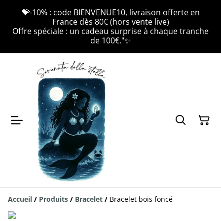
💝-10% : code BIENVENUE10, livraison offerte en
France dès 80€ (hors vente live)
Offre spéciale : un cadeau surprise à chaque tranche
de 100€."✨
Accueil
/
Produits
/
Bracelet
/
Bracelet bois foncé