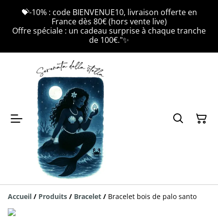
💝-10% : code BIENVENUE10, livraison offerte en
France dès 80€ (hors vente live)
Offre spéciale : un cadeau surprise à chaque tranche
de 100€."✨
Accueil
/
Produits
/
Bracelet
/
Bracelet bois de palo santo