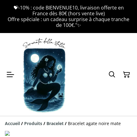
💝-10% : code BIENVENUE10, livraison offerte en
France dès 80€ (hors vente live)
Offre spéciale : un cadeau surprise à chaque tranche
de 100€."✨
Accueil
/
Produits
/
Bracelet
/
Bracelet agate noire mate