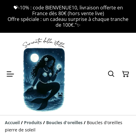
💝-10% : code BIENVENUE10, livraison offerte en
France dès 80€ (hors vente live)
Offre spéciale : un cadeau surprise à chaque tranche
de 100€."✨
Accueil
/
Produits
/
Boucles d'oreilles
/
Boucles d'oreilles
pierre de soleil