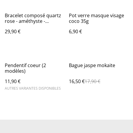
Bracelet composé quartz
Pot verre masque visage
rose - améthyste -
coco 35g
labradorite
29,90 €
6,90 €
%
Pendentif coeur (2
Bague jaspe mokaite
modèles)
11,90 €
16,50 €
17,90 €
AUTRES VARIANTES DISPONIBLES