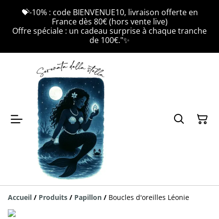
💝-10% : code BIENVENUE10, livraison offerte en
France dès 80€ (hors vente live)
Offre spéciale : un cadeau surprise à chaque tranche
de 100€."✨
Accueil
/
Produits
/
Papillon
/
Boucles d'oreilles Léonie