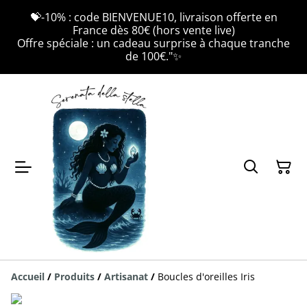
💝-10% : code BIENVENUE10, livraison offerte en
France dès 80€ (hors vente live)
Offre spéciale : un cadeau surprise à chaque tranche
de 100€."✨
Accueil
/
Produits
/
Artisanat
/
Boucles d'oreilles Iris