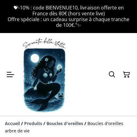
💝-10% : code BIENVENUE10, livraison offerte en
France dès 80€ (hors vente live)
Offre spéciale : un cadeau surprise à chaque tranche
de 100€."✨
Accueil
/
Produits
/
Boucles d'oreilles
/
Boucles d'oreilles
arbre de vie