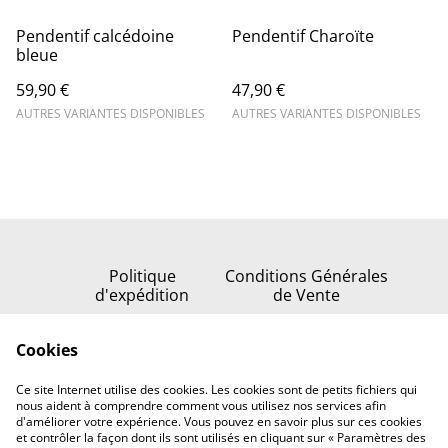
Pendentif calcédoine
Pendentif Charoïte
bleue
59,90 €
47,90 €
AUTRES VARIANTES DISPONIBLES
AUTRES VARIANTES DISPONIBLES
Politique
Conditions Générales
d'expédition
de Vente
Politique de
Cookies
confidentialité
Politique de cookies
Ce site Internet utilise des cookies. Les cookies sont de petits fichiers qui
Nous contacter
nous aident à comprendre comment vous utilisez nos services afin
d'améliorer votre expérience. Vous pouvez en savoir plus sur ces cookies
et contrôler la façon dont ils sont utilisés en cliquant sur « Paramètres des