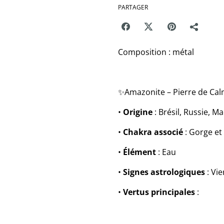
PARTAGER
Composition : métal
✨Amazonite – Pierre de Ca
•
Origine
: Brésil, Russie, M
•
Chakra associé
: Gorge e
•
Élément
: Eau
•
Signes astrologiques
: Vie
•
Vertus principales
: