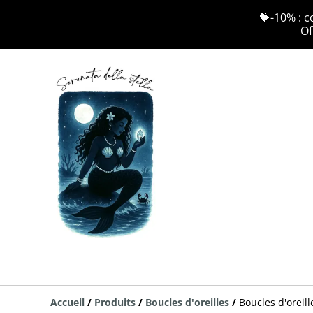
💝-10% : c
Of
Accueil
/
Produits
/
Boucles d'oreilles
/
Boucles d'oreil