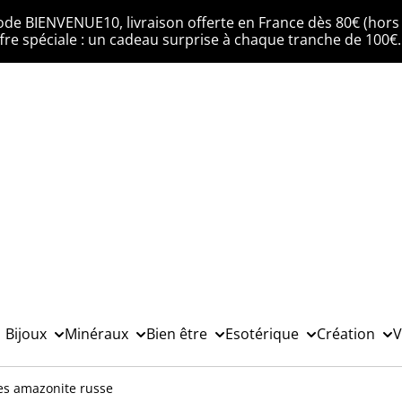
ode BIENVENUE10, livraison offerte en France dès 80€ (hors 
fre spéciale : un cadeau surprise à chaque tranche de 100€
Bijoux
Minéraux
Bien être
Esotérique
Création
V
les amazonite russe