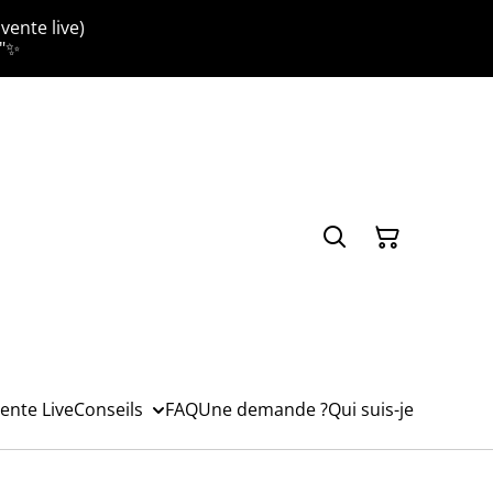
vente live)
."✨
ente Live
Conseils
FAQ
Une demande ?
Qui suis-je