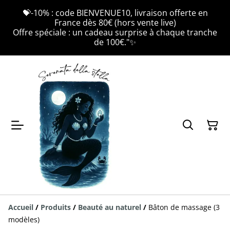
💝-10% : code BIENVENUE10, livraison offerte en
France dès 80€ (hors vente live)
Offre spéciale : un cadeau surprise à chaque tranche
de 100€."✨
Accueil
/
Produits
/
Beauté au naturel
/
Bâton de massage (3
modèles)