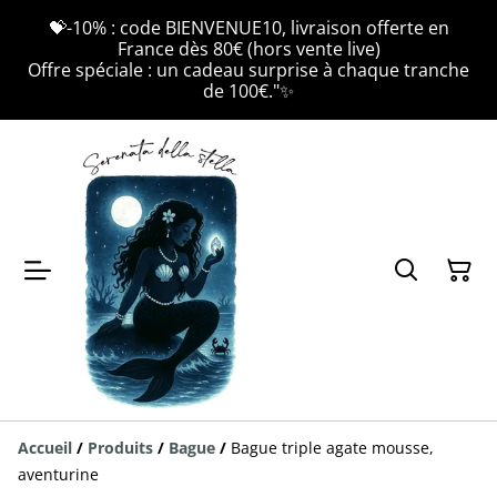
💝-10% : code BIENVENUE10, livraison offerte en
France dès 80€ (hors vente live)
Offre spéciale : un cadeau surprise à chaque tranche
de 100€."✨
Accueil
/
Produits
/
Bague
/
Bague triple agate mousse,
aventurine