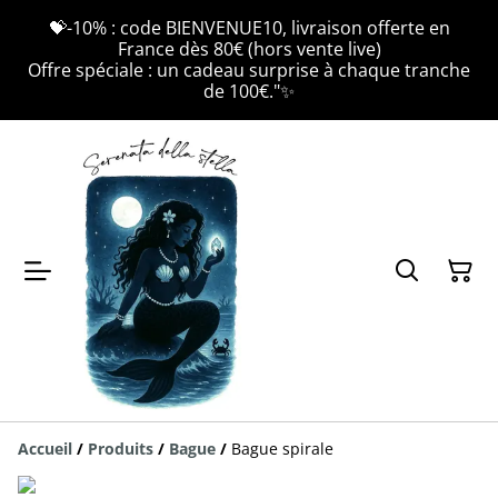
💝-10% : code BIENVENUE10, livraison offerte en
France dès 80€ (hors vente live)
Offre spéciale : un cadeau surprise à chaque tranche
de 100€."✨
Accueil
/
Produits
/
Bague
/
Bague spirale