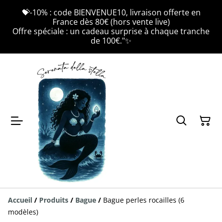
💝-10% : code BIENVENUE10, livraison offerte en
France dès 80€ (hors vente live)
Offre spéciale : un cadeau surprise à chaque tranche
de 100€."✨
Accueil
/
Produits
/
Bague
/
Bague perles rocailles (6
modèles)