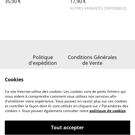
35,90 €
17,90 €
AUTRES VARIANTES DISPONIBLES
Politique
Conditions Générales
d'expédition
de Vente
Politique de
Cookies
confidentialité
Politique de cookies
Ce site Internet utilise des cookies. Les cookies sont de petits fichiers qui
Nous contacter
nous aident à comprendre comment vous utilisez nos services afin
d'améliorer votre expérience. Vous pouvez en savoir plus sur ces cookies
et contrôler la façon dont ils sont utilisés en cliquant sur « Paramètres des
cookies ». Vous pouvez également consulter notre
politique de cookies
.
Tout accepter