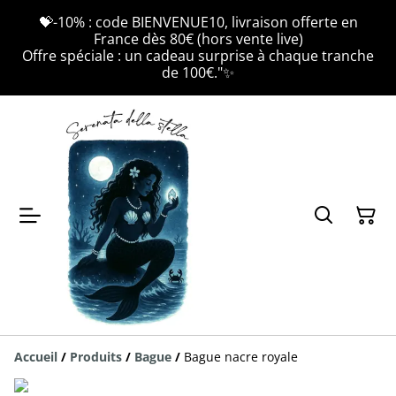
💝-10% : code BIENVENUE10, livraison offerte en
France dès 80€ (hors vente live)
Offre spéciale : un cadeau surprise à chaque tranche
de 100€."✨
Accueil
/
Produits
/
Bague
/
Bague nacre royale