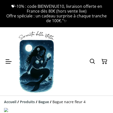
💝-10% : code BIENVENUE10, livraison offerte en
France dès 80€ (hors vente live)
Offre spéciale : un cadeau surprise à chaque tranche
de 100€."✨
Accueil
/
Produits
/
Bague
/
Bague nacre fleur 4