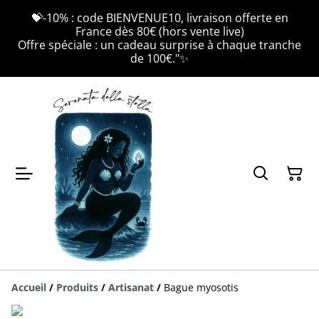
💝-10% : code BIENVENUE10, livraison offerte en
France dès 80€ (hors vente live)
Offre spéciale : un cadeau surprise à chaque tranche
de 100€."✨
Accueil
/
Produits
/
Artisanat
/
Bague myosotis