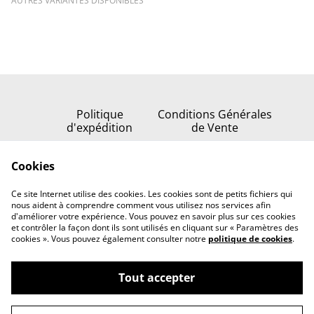
AUTRES VARIANTES DISPONIBLES
Politique
Conditions Générales
d'expédition
de Vente
Politique de
Cookies
confidentialité
Politique de cookies
Ce site Internet utilise des cookies. Les cookies sont de petits fichiers qui
Nous contacter
nous aident à comprendre comment vous utilisez nos services afin
d'améliorer votre expérience. Vous pouvez en savoir plus sur ces cookies
et contrôler la façon dont ils sont utilisés en cliquant sur « Paramètres des
cookies ». Vous pouvez également consulter notre
politique de cookies
.
Tout accepter
©
2026
Serenata della stella