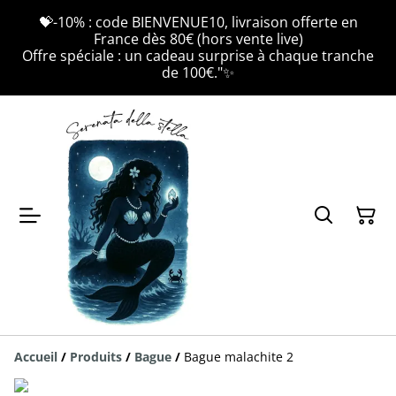
💝-10% : code BIENVENUE10, livraison offerte en
France dès 80€ (hors vente live)
Offre spéciale : un cadeau surprise à chaque tranche
de 100€."✨
Accueil
/
Produits
/
Bague
/
Bague malachite 2