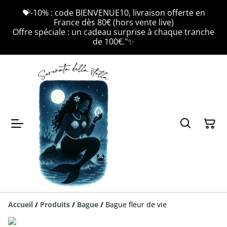
💝-10% : code BIENVENUE10, livraison offerte en
France dès 80€ (hors vente live)
Offre spéciale : un cadeau surprise à chaque tranche
de 100€."✨
Accueil
/
Produits
/
Bague
/
Bague fleur de vie