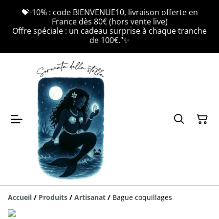
💝-10% : code BIENVENUE10, livraison offerte en
France dès 80€ (hors vente live)
Offre spéciale : un cadeau surprise à chaque tranche
de 100€."✨
Accueil
/
Produits
/
Artisanat
/
Bague coquillages