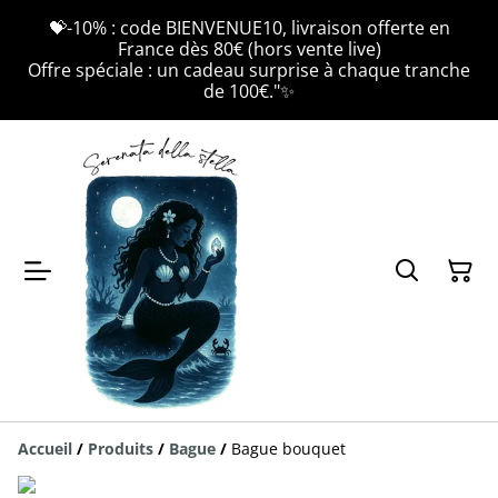
💝-10% : code BIENVENUE10, livraison offerte en
France dès 80€ (hors vente live)
Offre spéciale : un cadeau surprise à chaque tranche
de 100€."✨
Accueil
/
Produits
/
Bague
/
Bague bouquet