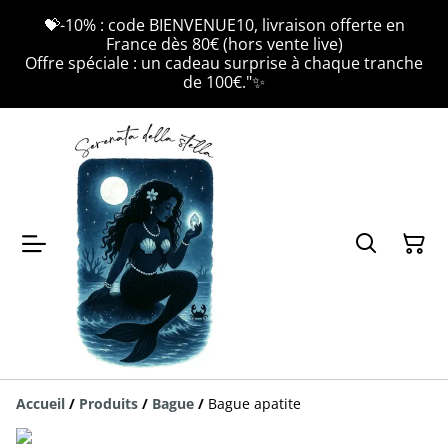
💝-10% : code BIENVENUE10, livraison offerte en
France dès 80€ (hors vente live)
Offre spéciale : un cadeau surprise à chaque tranche
de 100€."✨
Accueil
/
Produits
/
Bague
/
Bague apatite