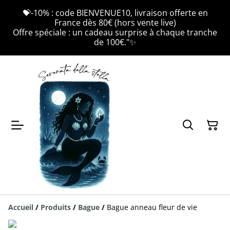
💝-10% : code BIENVENUE10, livraison offerte en
France dès 80€ (hors vente live)
Offre spéciale : un cadeau surprise à chaque tranche
de 100€."✨
Accueil
/
Produits
/
Bague
/
Bague anneau fleur de vie