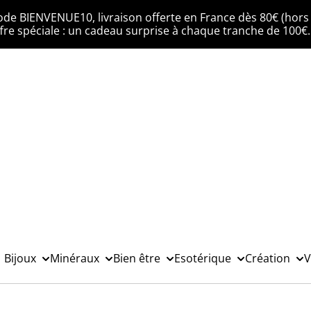
ode BIENVENUE10, livraison offerte en France dès 80€ (hors 
fre spéciale : un cadeau surprise à chaque tranche de 100€
Bijoux
Minéraux
Bien être
Esotérique
Création
V