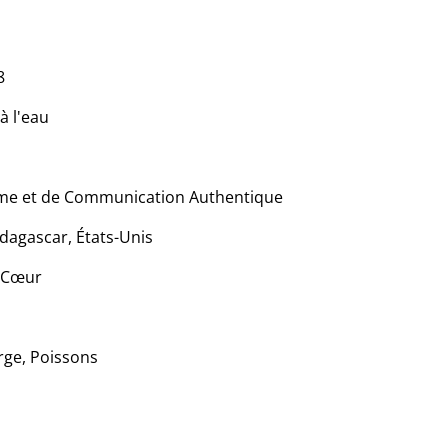
8
à l'eau
lme et de Communication Authentique
adagascar, États-Unis
t Cœur
rge, Poissons