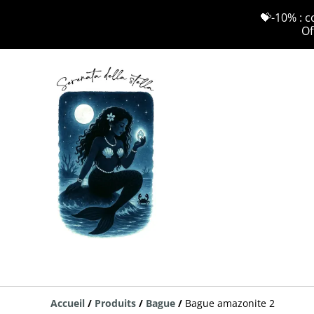
💝-10% : c
Of
Accueil
/
Produits
/
Bague
/
Bague amazonite 2