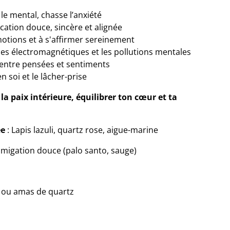
le mental, chasse l’anxiété
ation douce, sincère et alignée
otions et à s'affirmer sereinement
es électromagnétiques et les pollutions mentales
entre pensées et sentiments
n soi et le lâcher-prise
 la paix intérieure, équilibrer ton cœur et ta
ée
: Lapis lazuli, quartz rose, aigue-marine
fumigation douce (palo santo, sauge)
ie ou amas de quartz