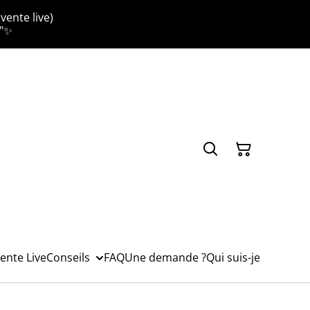
vente live)
."✨
ente Live
Conseils
FAQ
Une demande ?
Qui suis-je