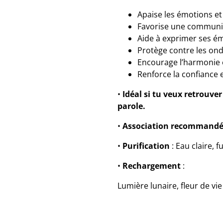
Apaise les émotions et 
Favorise une communic
Aide à exprimer ses ém
Protège contre les ond
Encourage l’harmonie 
Renforce la confiance e
•
Idéal si tu veux retrouver
parole.
•
Association recommand
•
Purification
: Eau claire, 
•
Rechargement
:
Lumière lunaire, fleur de v