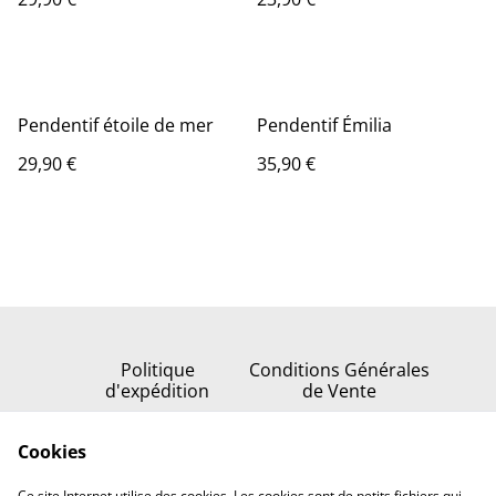
Pendentif étoile de mer
Pendentif Émilia
29,90 €
35,90 €
Politique
Conditions Générales
d'expédition
de Vente
Politique de
Cookies
confidentialité
Politique de cookies
Ce site Internet utilise des cookies. Les cookies sont de petits fichiers qui