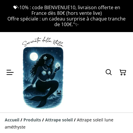
💝-10% : code BIENVENUE10, livraison offerte en
France dès 80€ (hors vente live)
Offre spéciale : un cadeau surprise à chaque tranche
de 100€."✨
Accueil
/
Produits
/
Attrape soleil
/
Attrape soleil lune
améthyste